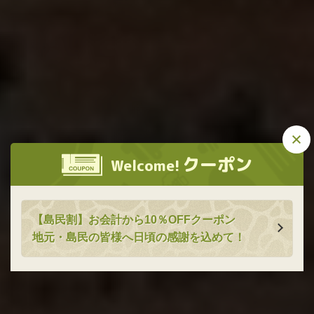
この店舗情報をシェアする
焼肉乃我那覇 本店
焼肉乃我那覇 本店
沖縄県名護市宮里1410-1 2階
クーポン
Welcome!
https://yakinikuganaha.owst.jp/
お店情報をコピー
【島民割】お会計から10％OFFクーポン
地元・島民の皆様へ日頃の感謝を込めて！
閉じる